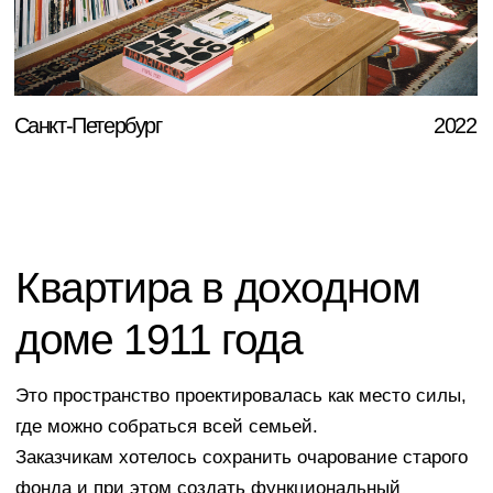
Квартира в доходном
доме 1911 года
Это пространство проектировалась как место силы,
где можно собраться всей семьей.
Заказчикам хотелось сохранить очарование старого
фонда и при этом создать функциональный
интерьер.